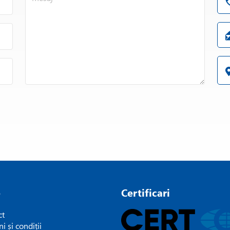
e
Certificari
ct
i și condiții