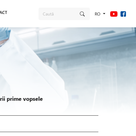
ACT
RO
erii prime vopsele