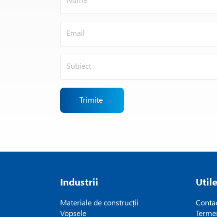
Trimite
Industrii
Util
Materiale de construcții
Conta
Vopsele
Termen