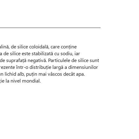
ină, de silice coloidală, care conține
de silice este stabilizată cu sodiu, iar
de suprafață negativă. Particulele de silice sunt
rezente într-o distribuție largă a dimensiunilor
 un lichid alb, puțin mai vâscos decât apa.
e la nivel mondial.