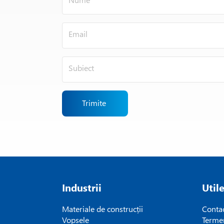
Trimite
Industrii
Util
Materiale de construcții
Conta
Vopsele
Termen