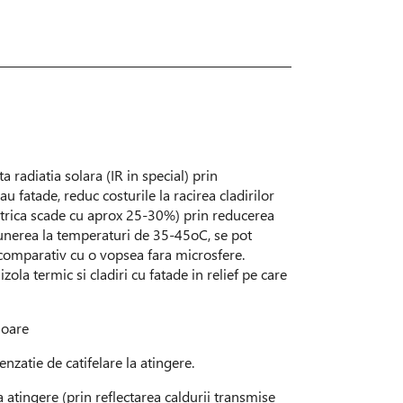
a radiatia solara (IR in special) prin
 fatade, reduc costurile la racirea cladirilor
ctrica scade cu aprox 25-30%) prin reducerea
punerea la temperaturi de 35-45oC, se pot
comparativ cu o vopsea fara microsfere.
zola termic si cladiri cu fatade in relief pe care
ioare
enzatie de catifelare la atingere.
a atingere (prin reflectarea caldurii transmise