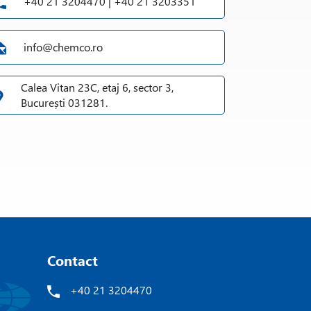
+40 21 3204470 | +40 21 3203351
tervalul: 0.125-0.60g/cm3.
info@chemco.ro
Calea Vitan 23C, etaj 6, sector 3,
București 031281.
Contact
+40 21 3204470