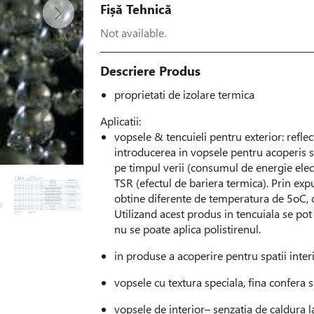
Fișă Tehnică
Not available.
Descriere Produs
proprietati de izolare termica
Aplicatii:
vopsele & tencuieli pentru exterior: reflect
introducerea in vopsele pentru acoperis sau
pe timpul verii (consumul de energie ele
TSR (efectul de bariera termica). Prin ex
obtine diferente de temperatura de 5oC, 
Utilizand acest produs in tencuiala se pot i
nu se poate aplica polistirenul.
in produse a acoperire pentru spatii inter
vopsele cu textura speciala, fina confera s
vopsele de interior– senzatia de caldura l