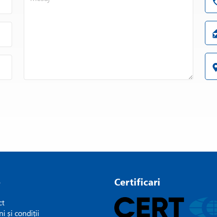
Densitatea microsferelor de sticla este in in
Densitate K1 = 0.125 g/cc
Cel mai economic model.
e
Certificari
ct
i și condiții