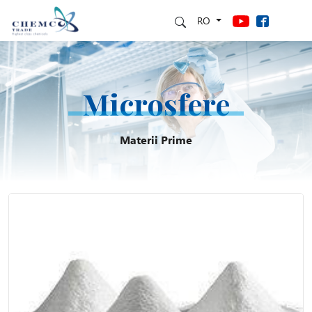
RO
Microsfere
Materii Prime