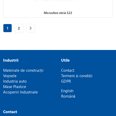
Microsfere sticla S22
Page
of 2
Page
of 2
1
2
Industrii
Utile
Materiale de construcții
Contact
Vopsele
Termeni și condiții
Industria auto
GDPR
Mase Plastice
English
Acoperiri Industriale
Română
Contact