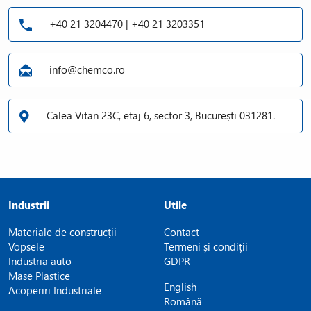
+40 21 3204470 | +40 21 3203351
info@chemco.ro
Calea Vitan 23C, etaj 6, sector 3, București 031281.
Industrii
Utile
Materiale de construcții
Contact
Vopsele
Termeni și condiții
Industria auto
GDPR
Mase Plastice
English
Acoperiri Industriale
Română