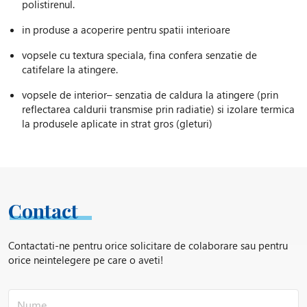
polistirenul.
in produse a acoperire pentru spatii interioare
vopsele cu textura speciala, fina confera senzatie de
catifelare la atingere.
vopsele de interior– senzatia de caldura la atingere (prin
reflectarea caldurii transmise prin radiatie) si izolare termica
la produsele aplicate in strat gros (gleturi)
vopsele anticondens – creaza o bariera termica intre
peretele rece si aerul cald in incaperi cu umiditate ridicata,
impiedicand astfel formarea condensului
Adaugarea se face spre finalul procesului de productie
Contact
(finisare), la turatii reduse, viteza periferica mica. Dupa aplicare
se poate testa comparativ cu o vopsea fara microsfere, prin
Contactati-ne pentru orice solicitare de colaborare sau pentru
simpla atingere si se poate simti diferenta de temperatura.
orice neintelegere pe care o aveti!
Vopseaua cu acest produs are proprietatea de a mentine
caldura in incapere prin reflectarea radiatiei termice. In acelasi
timp se creaza o bariera termica/tampon termic intre peretele
exterior rece si aerul cald, impiedicand crearea condensului. Se