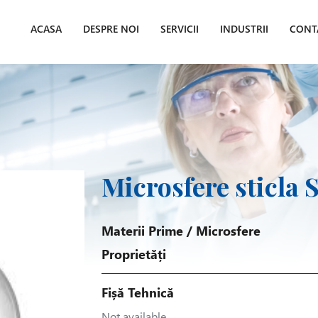
ACASA
DESPRE NOI
SERVICII
INDUSTRII
CONT
Microsfere sticla 
Materii Prime
/
Microsfere
Proprietăți
Fișă Tehnică
Not available.