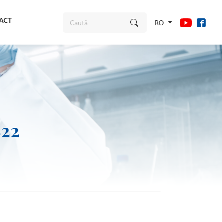
ACT
RO
S22