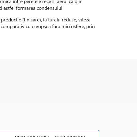
mica intre peretele rece si aerul cald in
nd astfel formarea condensului
roductie (finisare), la turatii reduse, viteza
a comparativ cu o vopsea fara microsfere, prin
 de temperatura. Vopseaua cu acest produs are
prin reflectarea radiatiei termice. In acelasi
c intre peretele exterior rece si aerul cald,
da inlocuirea partiala/totala a carbonatului
 adaugarea la o vopsea gata preparata. Efectele
etati de izolare termica se observa la un
re echivaleaza cu 40-50% volumetrice) in
ci sunt recomandate pentru vopsea aplicata cu
nte mecanice mari sunt recomandate pentru
 (sau care necesita rezistenta ridicata la
cc of 3M glass bubbles, per ASTM D281-84),
ce semnificative la introducerea in vormulare.
tervalul: 0.125-0.60g/cm3.