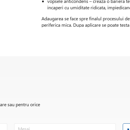
vopsele anticondens – creaza o bariera ter
incaperi cu umiditate ridicata, impiedica
Adaugarea se face spre finalul procesului de p
periferica mica. Dupa aplicare se poate test
simpla atingere si se poate simti diferenta
proprietatea de a mentine caldura in incapere 
timp se creaza o bariera termica/tampon termi
impiedicand crearea condensului. Se recoman
de calciu, dar testarea se poate face si prin
in cazul produselor anti-condens si cu propri
procent de minim 4-5% (procente masice, ca
formularea totala.
Microsferele cu rezistente mecanice mai mi
trafaletul/pensula/rola iar cele cu reziste
tencuiala sau vopsea aplicata prin pulverizare
presiune).
rare sau pentru orice
Absorbtia de ulei este mica (0.2–0.6 g oil/
motiv pentru care nu sunt modificari reologi
Densitatea microsferelor de sticla este in in