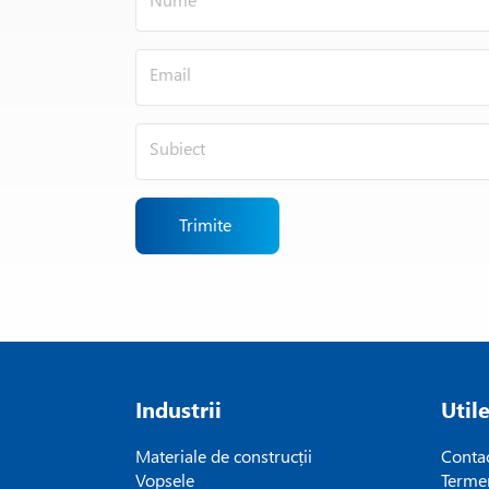
Trimite
Industrii
Util
Materiale de construcții
Conta
Vopsele
Termen