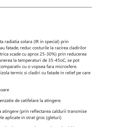
a radiatia solara (IR in special) prin
 fatade, reduc costurile la racirea cladirilor
ctrica scade cu aprox 25-30%) prin reducerea
punerea la temperaturi de 35-45oC, se pot
comparativ cu o vopsea fara microsfere.
zola termic si cladiri cu fatade in relief pe care
ioare
enzatie de catifelare la atingere.
a atingere (prin reflectarea caldurii transmise
le aplicate in strat gros (gleturi)