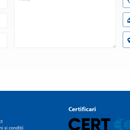
Densitate S22 = 0.22 g/cc
e
Certificari
ct
i și condiții