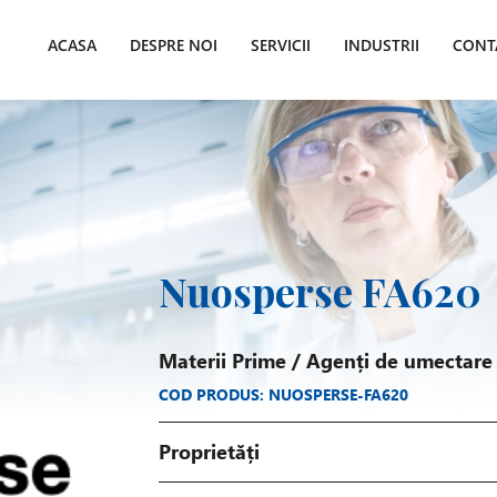
ACASA
DESPRE NOI
SERVICII
INDUSTRII
CONT
Nuosperse FA620
Materii Prime
/
Agenți de umectare
COD PRODUS: NUOSPERSE-FA620
Proprietăți