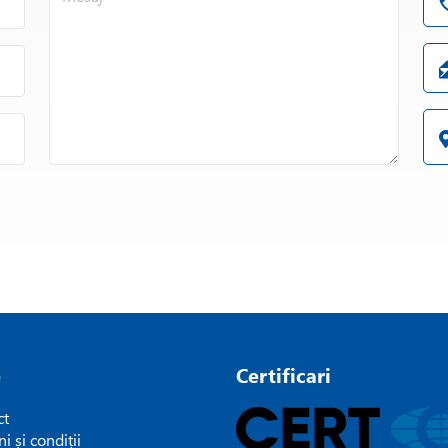
e
Certificari
ct
i și condiții