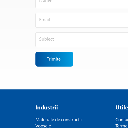
Trimite
Industrii
Util
Materiale de construcții
Conta
Vopsele
Termen