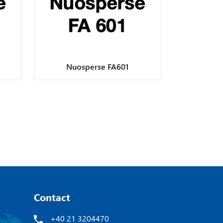
Nuosperse FA601
Contact
+40 21 3204470