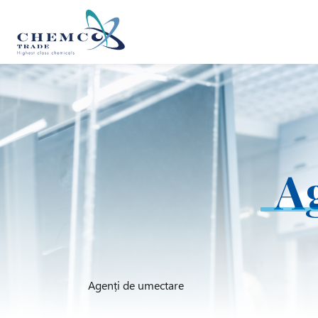
A
Agenți de umectare