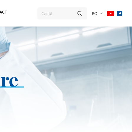
ACT
RO
re