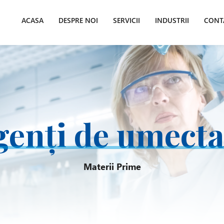
ACASA
DESPRE NOI
SERVICII
INDUSTRII
CONT
genți de umecta
Materii Prime