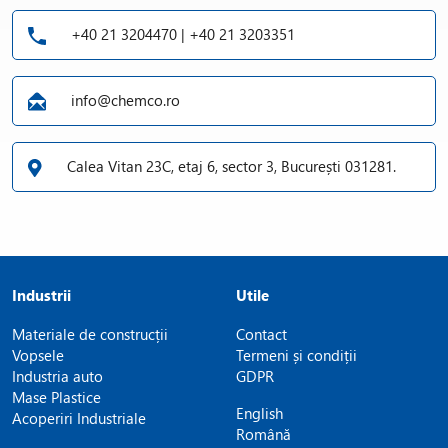
+40 21 3204470 | +40 21 3203351
info@chemco.ro
Calea Vitan 23C, etaj 6, sector 3, București 031281.
Industrii
Utile
Materiale de construcții
Contact
Vopsele
Termeni și condiții
Industria auto
GDPR
Mase Plastice
English
Acoperiri Industriale
Română