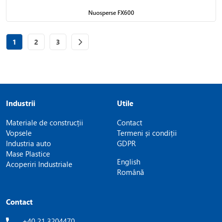
Nuosperse FX600
Page
of 3
Page
of 3
Page
of 3
1
2
3
Industrii
Utile
Materiale de construcții
Contact
Vopsele
Termeni și condiții
Industria auto
GDPR
Mase Plastice
English
Acoperiri Industriale
Română
Contact
+40 21 3204470