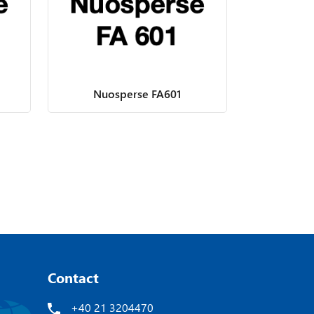
Nuosperse FA601
Contact
+40 21 3204470