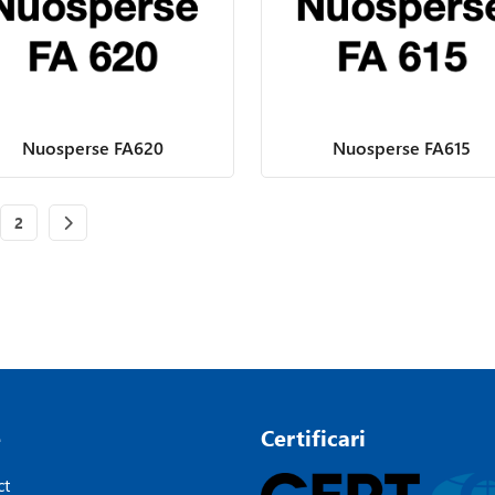
Nuosperse FA620
Nuosperse FA615
e
2
Page
of 2
2
e
Certificari
ct