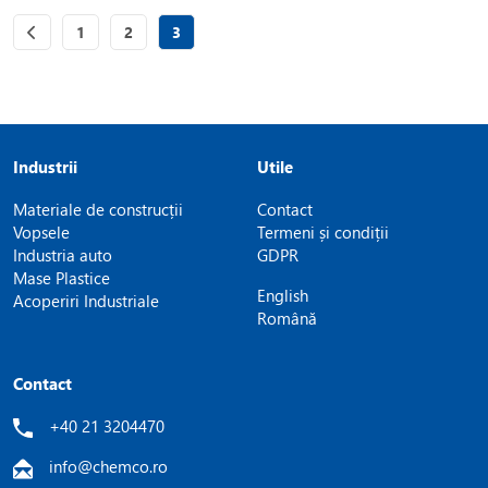
Page
of 3
Page
of 3
Page
of 3
1
2
3
Industrii
Utile
Materiale de construcții
Contact
Vopsele
Termeni și condiții
Industria auto
GDPR
Mase Plastice
English
Acoperiri Industriale
Română
Contact
+40 21 3204470
info@chemco.ro