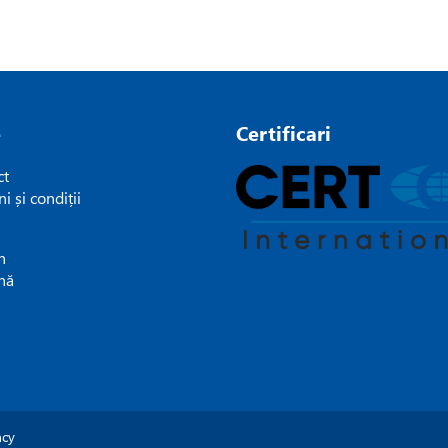
e
Certificari
ct
i și condiții
h
nă
ncy