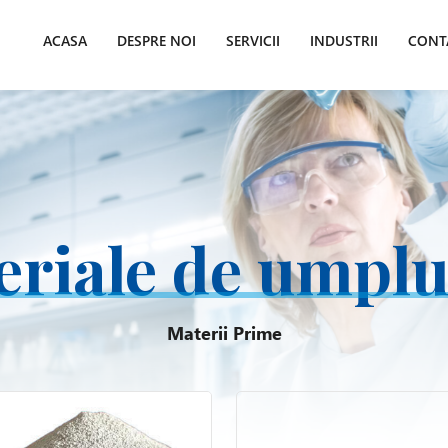
ACASA
DESPRE NOI
SERVICII
INDUSTRII
CONT
eriale de umplu
Materii Prime