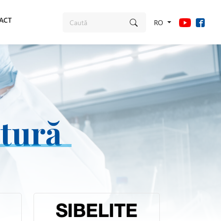
ACT
RO
tură