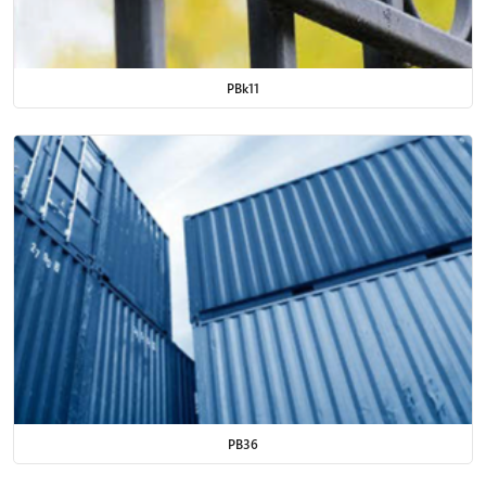
PBk11
PB36