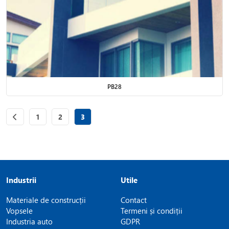
PB28
Page
of 3
Page
of 3
Page
of 3
1
2
3
Industrii
Utile
Materiale de construcții
Contact
Vopsele
Termeni și condiții
Industria auto
GDPR