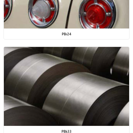
PBr24
PBk33